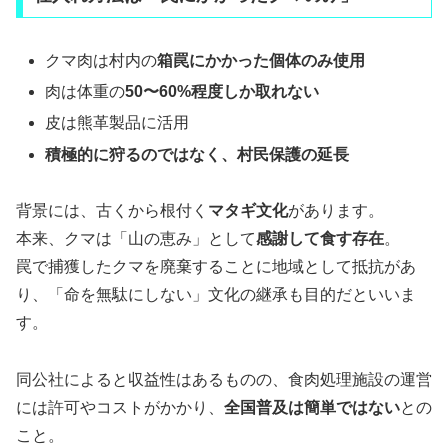
クマ肉は村内の
箱罠にかかった個体のみ使用
肉は体重の
50〜60%程度しか取れない
皮は熊革製品に活用
積極的に狩るのではなく、村民保護の延長
背景には、古くから根付く
マタギ文化
があります。
本来、クマは「山の恵み」として
感謝して食す存在
。
罠で捕獲したクマを廃棄することに地域として抵抗があ
り、「命を無駄にしない」文化の継承も目的だといいま
す。
同公社によると収益性はあるものの、食肉処理施設の運営
には許可やコストがかかり、
全国普及は簡単ではない
との
こと。