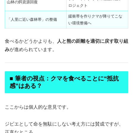
山林の餌資源回復
ロジェクト
緩衝帯を作りクマが降りてこな
「人里に近い森林帯」の整備
い環境整備へ
食べるかどうかよりも、
人と熊の距離を適切に戻す取り組
み
が進められています。
■ 筆者の視点：クマを食べることに“抵抗
感”はある？
ここからは個人的な意見です。
ジビエとして命を無駄にしない考え方には賛成ですが、
正直なところ、