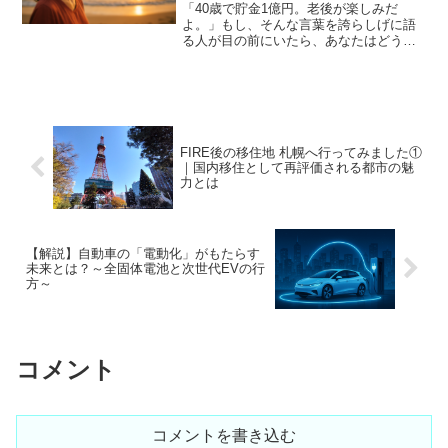
「40歳で貯金1億円。老後が楽しみだ
よ。」もし、そんな言葉を誇らしげに語
る人が目の前にいたら、あなたはどう感
じるだろうか。素直に「すごい」と思う
反面、どこか胸の奥がザワつく人も少な
くないはずだ。努力して資産を築いたこ
とは間違いなく立派だ。だ...
FIRE後の移住地 札幌へ行ってみました①
｜国内移住として再評価される都市の魅
力とは
【解説】自動車の「電動化」がもたらす
未来とは？～全固体電池と次世代EVの行
方～
コメント
コメントを書き込む