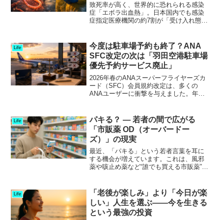
致死率が高く、世界的に恐れられる感染
症「エボラ出血熱」。日本国内でも感染
症指定医療機関の約7割が「受け入れ態勢
が不十分」と回答していることが最新調
査でわかりました。これは、今後の感染
症対策を考える上で非常に重要な課題で
今度は駐車場予約も終了？ANA
Life
す。１．そもそもエボラ...
SFC改定の次は「羽田空港駐車場
優先予約サービス廃止」
2026年春のANAスーパーフライヤーズカ
ード（SFC）会員規約改定は、多くの
ANAユーザーに衝撃を与えました。年間
300万円以上のANAカード・ANA Pay決
済を条件としてラウンジ利用やスターア
ライアンスゴールド資格を維持するとい
パキる？ ― 若者の間で広がる
Life
う新ル...
「市販薬 OD（オーバードー
ズ）」の現実
最近、「パキる」という若者言葉を耳に
する機会が増えています。これは、風邪
薬や咳止め薬など“誰でも買える市販薬”を
大量に飲むことで酩酊に似た感覚を得よ
うとする、いわゆる「薬によるオーバー
ドーズ（OD）」を指す言葉です。もとも
「老後が楽しみ」より「今日が楽
Life
とはドラッグや違法...
しい」人生を選ぶ——今を生きる
という最強の投資