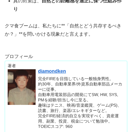
真の対策は、
自然との距離感を適正に保つ仕組み作
り
クマ食ブームは、私たちに**「自然とどう共存するべき
か？」**を問いかける現象だと言えます。
プロフィール
著者
diamondken
完全FIREを目指している一般独身男性。
約30年、自動車業界/外資系自動車部品メーカ
ーに従事。
自動車用電装部品の開発にてSW, HW, SYS,
PMを経験/担当し今に至る。
趣味はテニス、映画/音楽鑑賞、ゲーム(PS)、
読書、旅行、楽器/エレキギターなど。
完全FIRE/経済的自立を実現すべく、資産運
用、副業、投資、税金について勉強中。
TOEICスコア: 960