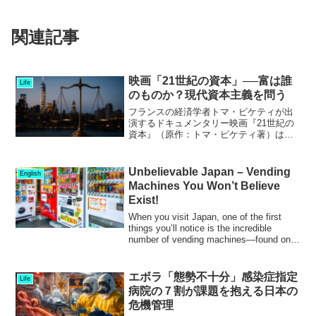
関連記事
映画「21世紀の資本」──富は誰
Life
のものか？現代資本主義を問う
フランスの経済学者トマ・ピケティが出
演するドキュメンタリー映画『21世紀の
資本』（原作：トマ・ピケティ著）は、
資本主義の歴史とその矛盾を鮮明に描い
た作品です。「努力すれば報われる社
会」は本当に実現しているのか？本作
Unbelievable Japan – Vending
English
は、そんな現代社会の根本的...
Machines You Won’t Believe
Exist!
When you visit Japan, one of the first
things you’ll notice is the incredible
number of vending machines—found on
almost...
エボラ「態勢不十分」感染症指定
Life
病院の７割が課題を抱える日本の
危機管理