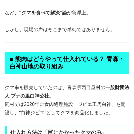
など、
“クマを食べて解決”論
が急浮上。
しかし、現場の声はそこまで単純ではありません。
■ 熊肉はどうやって仕入れている？ 青森・
白神山地の取り組み
クマ串を販売していたのは、青森県西目屋村の
一般財団法
人 ブナの里白神公社
。
同村では2020年に食肉処理施設「ジビエ工房白神」を開
設し、“白神ジビエ”としてクマを商品化しました。
仕入れ方法は「罠にかかったクマのみ」