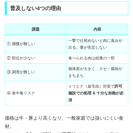
普及しない4つの理由
課題
内容
一撃で仕留めないと肉に臭みが
① 捕獲が難しい
出る。量が安定しない
② 部位が少ない
食べられる肉は総量の一部
個体差が大きく、クセ・風味が
③ 調理が難しい
まちまち
トリヒナ（旋毛虫）対策で
許可
④ 食中毒リスク
施設での処理 & 十分な加熱が必
須
価格は牛・豚より高くなり、一般家庭では扱いにくい食
材。