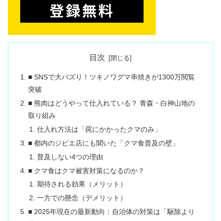
目次
■ SNSで大バズり！ツキノワグマ串焼きが1300万閲覧
突破
■ 熊肉はどうやって仕入れている？ 青森・白神山地の
取り組み
仕入れ方法は「罠にかかったクマのみ」
■ 都内のジビエ店にも聞いた「クマ食普及の壁」
普及しない4つの理由
■ クマ食はクマ被害対策になるのか？
期待される効果（メリット）
一方での懸念（デメリット）
■ 2025年現在の最新動向：自治体の対策は「駆除より