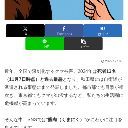
X
Facebook
はてブ
LINE
コピー
2025.12.10
近年、全国で深刻化するクマ被害。2024年は
死者13名
（11月7日時点）と過去最悪
となり、秋田県には自衛隊が
派遣される事態にまで発展しました。都市部でも目撃が相
次ぎ、東京都でもクマが出没するなど、私たちの生活圏に
危機感が高まっています。
そんな中、SNSでは“
熊肉（くまにく）
”がにわかに注目を
集めています。