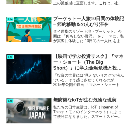
上の孤独感に直面します。これは、社会
とのつながりの喪失や承認欲求の低下、
自由な時間の増加などが影響していま
す。しかし、この「孤...
プーケット一人旅10日間の体験記
Life
– 節約移動＆のんびり滞在
タイ屈指のリゾート地・プーケット。今
回は 「何もしない贅沢」 をテーマに、私
が実際に体験した 10日間の一人旅 をまと
めました。これからプーケットへ行こう
と考えている方に、少しでも参考になれ
ば嬉しいです。移動ルートと費用を公開
【映画で学ぶ投資リスク】『マネ
Life
行き（8/12...
ー・ショート（The Big
Short）』に学ぶ金融危機と投資
の教訓
「投資の世界には“見えないリスク”が潜ん
でいる」そう感じさせてくれるのが、
2015年公開の映画 『マネー・ショート
（The Big Short）』 です。本作は、2008
年のリーマン・ショック（世界金融危
機）をテーマとした実話ベースの映画
無防備なIoTが生む危険な現実
Life
で...
私たちの日常生活は、IoT（Internet of
Things：モノのインターネット）によっ
て便利になりました。スマートスピーカ
ー、防犯カメラ、ベビーモニター、家
電、工場設備まで、身の回りのあらゆる
機器がインターネットにつながる時代で