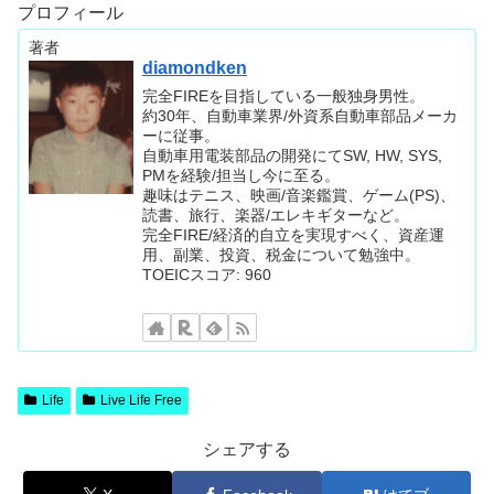
プロフィール
著者
diamondken
完全FIREを目指している一般独身男性。
約30年、自動車業界/外資系自動車部品メーカ
ーに従事。
自動車用電装部品の開発にてSW, HW, SYS,
PMを経験/担当し今に至る。
趣味はテニス、映画/音楽鑑賞、ゲーム(PS)、
読書、旅行、楽器/エレキギターなど。
完全FIRE/経済的自立を実現すべく、資産運
用、副業、投資、税金について勉強中。
TOEICスコア: 960
Life
Live Life Free
シェアする