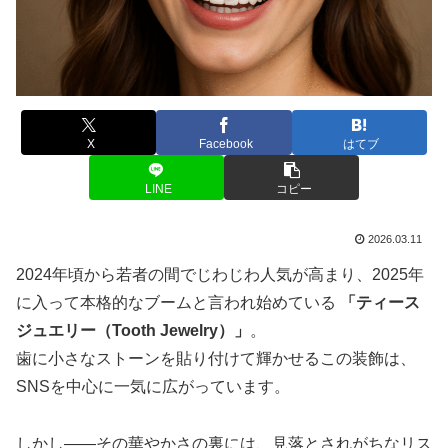
X
Facebook
はてブ
LINE
コピー
2026.03.11
2024年頃から若者の間でじわじわ人気が高まり、2025年
に入って本格的なブームと言われ始めている
「ティース
ジュエリー（Tooth Jewelry）」
。
歯に小さなストーンを貼り付けて輝かせるこの装飾は、
SNSを中心に一気に広がっています。
しかし――その華やかさの裏には、見落とされがちなリス