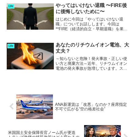
す。...
やってはいけない退職 〜FIRE後
Life
に後悔しないために〜
はじめに今回は「やってはいけない退
職」についてお話しします。今回は
**FIRE（経済的自立・早期退職）を果た
した人が陥りやすい“退職の落とし穴”**に
ついて掘り下げます。FIREを実現するこ
と自体は素晴らしい目標ですが、「退職
あなたのリチウムイオン電池、大
Life
＝ゴール」では...
丈夫？
～知らないと危険！発火事故・正しい使
い方と廃棄方法～近年、リチウムイオン
電池の発火事故が急増しています。スマ
ートフォンやモバイルバッテリーはもち
ろん、ワイヤレスイヤフォン、スマート
ウォッチ、携帯用扇風機など、身の回り
の多くの製品に使われてい...
ANA新運賃は「改悪」なのか？座席指定
不可で広がる“空の格差社会”
米国国土安全保障長官ノーム氏が更迭