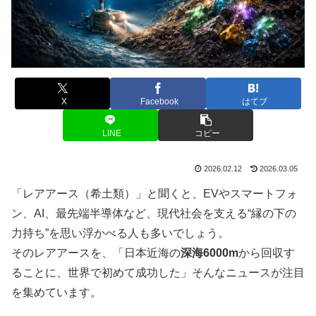
X
Facebook
はてブ
LINE
コピー
2026.02.12
2026.03.05
「レアアース（希土類）」と聞くと、EVやスマートフォ
ン、AI、最先端半導体など、現代社会を支える“縁の下の
力持ち”を思い浮かべる人も多いでしょう。
そのレアアースを、「日本近海の
深海6000m
から回収す
ることに、世界で初めて成功した」そんなニュースが注目
を集めています。