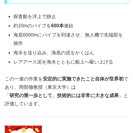
探査船を洋上で静止
約10mのパイプを
600本
連結
海底6000mにパイプを到達させ、無人機で先端部を
操作
海水を送り込み、海底の泥をかくはん
レアアース泥を海水とともに船上へ吸い上げる
この一連の作業を
安定的に実施できたこと自体が世界初
で
あり、岡部徹教授（東京大学）は
「
研究の第一歩として、技術的には非常に大きな成果
」と
評価しています。