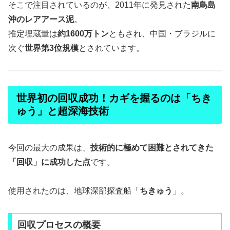
そこで注目されているのが、2011年に発見された
南鳥島
沖のレアアース泥
。
推定埋蔵量は
約1600万トン
ともされ、中国・ブラジルに
次ぐ
世界第3位規模
とされています。
世界初の回収成功！カギを握るのは「ちき
ゅう」と超深海技術
今回の最大の成果は、
技術的に極めて困難とされてきた
「回収」に成功した点
です。
使用されたのは、地球深部探査船「
ちきゅう
」。
回収プロセスの概要