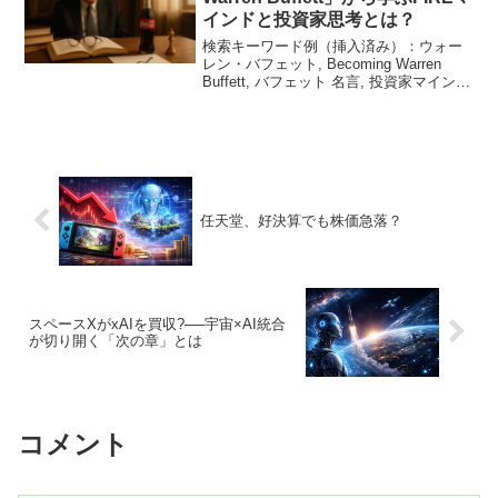
インドと投資家思考とは？
検索キーワード例（挿入済み）：ウォー
レン・バフェット, Becoming Warren
Buffett, バフェット 名言, 投資家マイン
ド, FIRE 投資, 長期投資はじめに：なぜ
今「Becoming Warren Buffett」なの...
任天堂、好決算でも株価急落？
スペースXがxAIを買収?──宇宙×AI統合
が切り開く「次の章」とは
コメント