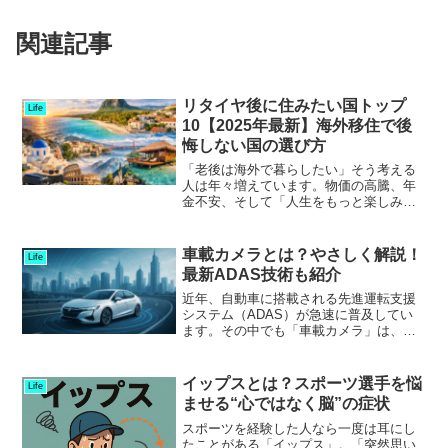
関連記事
リタイヤ後に住みたい国トップ
Life
10【2025年最新】海外移住で後
悔しない国の選び方
「老後は海外で暮らしたい」そう考える
人は年々増えています。物価の高騰、年
金不安、そして「人生をもっと楽しみた
い」という価値観の変化により、海外移
住は一部の富裕層だけの選択ではなくな
りました。米CNBCの報道によると、世
車載カメラとは？やさしく解説！
Life
界各国には退職者向けの...
最新ADAS技術も紹介
近年、自動車に搭載される先進運転支援
システム（ADAS）が急速に普及してい
ます。その中でも「車載カメラ」は、周
囲の状況を認識して安全運転をサポート
する重要な技術です。本記事では、車載
カメラシステムの基本から最新技術、今
イップスとは？スポーツ選手を悩
Life
後の課題まで、わかりや...
ませる“心ではなく脳”の症状
スポーツを経験した人なら一度は耳にし
たことがある「イップス」。「突然思い