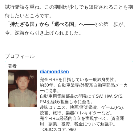
試行錯誤を重ね、この期間が少しでも短縮されることを期
待したいところです。
「持たざる国」から「選べる国」へ
――その第一歩が、
今、深海から引き上げられました。
プロフィール
著者
diamondken
完全FIREを目指している一般独身男性。
約30年、自動車業界/外資系自動車部品メーカ
ーに従事。
自動車用電装部品の開発にてSW, HW, SYS,
PMを経験/担当し今に至る。
趣味はテニス、映画/音楽鑑賞、ゲーム(PS)、
読書、旅行、楽器/エレキギターなど。
完全FIRE/経済的自立を実現すべく、資産運
用、副業、投資、税金について勉強中。
TOEICスコア: 960