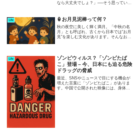
なら大丈夫でしょ？」──そう思っていま
せんか？実は、その“ちょっとくらい”が法
律違反になり得るのです。しかも、近隣
トラブルや交通事故の原因にもなる危険
🏮お月見泥棒って何？
Life
な行為。この記事で...
秋の夜空に美しく輝く満月。「中秋の名
月」とも呼ばれ、古くから日本では“お月
見”を楽しむ文化があります。そんなお月
見の日に、「お月見泥棒～！」と子ども
たちが元気な声を上げながら街を回る
――。最初に聞くとちょっと物騒に感じ
ますが、実はこれ、昔か...
ゾンビウィルス？「ゾンビたば
Life
こ」登場 – 今、日本にも迫る危険
ドラッグの脅威
最近、SNSやニュースで目にする機会が
増えた言葉に「ゾンビたばこ」がありま
す。中国で公開された映像には、身体を
小刻みに震わせ、フラフラと歩く人々の
姿が映し出されていました。その異様な
光景から、まるでホラー映画に出てく
る“ゾンビ”のようだと話...