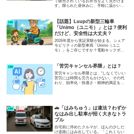
で販売されているお弁当をよく見かけま
す。限られた昼休みに、手軽に温かい弁
当を買えるのはありがたい存在ですよ
ね。しかし、ふと気になりませんか？
「この弁当、ちゃんと許可を取って販売
【話題】Luupの新型三輪車
Life
しているのだろうか…？」実は...
「Unimo（ユニモ）」とは？便利
だけど、安全性は大丈夫？
2026年度から実証実験が始まる、シェア
モビリティの新型車両「Unimo（ユニ
モ）」をご存じですか？電動キックボー
ドなどを手がけるLuup（ループ）が発表
したこの新型車両は、免許不要で乗れる
「特定小型原動機付自転車」に分類され
「苦労キャンセル界隈」とは？
Life
る三輪タイプの...
苦労キャンセル界隈とは、“しなくていい
苦労には時間も労力もかけない。その代
わり、効率化・快適さ・精神的満足を優
先する”という価値観を持つ人々を指す言
葉です。特に以下のニーズが急速に拡大
しています。キーワード価値観の変化タ
イパ（Time Pe...
🚗「はみちゅう」は違法？わずか
Life
なはみ出し駐車が招く大きなトラ
ブル
自宅前に停めたクルマが、ほんの少しだ
け道路にはみ出している。「これくらい