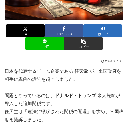
X
Facebook
はてブ
LINE
コピー
2026.03.18
日本を代表するゲーム企業である
任天堂
が、米国政府を
相手に異例の訴訟を起こしました。
問題となっているのは、
ドナルド・トランプ
米大統領が
導入した追加関税です。
任天堂は「違法に徴収された関税の返還」を求め、米国政
府を提訴しました。