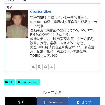
著者
diamondken
完全FIREを目指している一般独身男性。
約30年、自動車業界/外資系自動車部品メーカ
ーに従事。
自動車用電装部品の開発にてSW, HW, SYS,
PMを経験/担当し今に至る。
趣味はテニス、映画/音楽鑑賞、ゲーム(PS)、
読書、旅行、楽器/エレキギターなど。
完全FIRE/経済的自立を実現すべく、資産運
用、副業、投資、税金について勉強中。
TOEICスコア: 960
Life
Live Life Free
シェアする
X
Facebook
はてブ