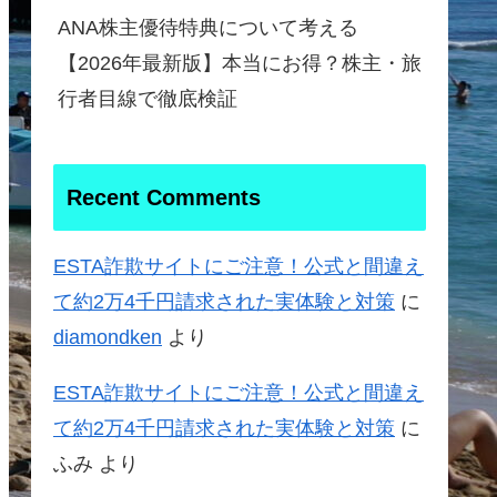
ANA株主優待特典について考える
【2026年最新版】本当にお得？株主・旅
行者目線で徹底検証
Recent Comments
ESTA詐欺サイトにご注意！公式と間違え
て約2万4千円請求された実体験と対策
に
diamondken
より
ESTA詐欺サイトにご注意！公式と間違え
て約2万4千円請求された実体験と対策
に
ふみ
より