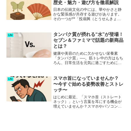
歴史・魅力・遊び方を徹底解説
日本の伝統文化の中には、華やかさと静
かな緊張感が共存する遊びがあります。
その一つが**「投扇興（とうせんきょ
う）」**です。桐の台に立てられた
「蝶」と呼ばれる的に向かって扇を投
げ、落ちた形で得点を競うこの遊びは、
タンパク質が摂れる“水”が登場！
Life
江戸時代から続く風雅な対戦型...
セブン＆ファミマで話題の新商品
とは？
健康や美容のために欠かせない栄養素
「タンパク質」──。筋トレ中の方はもち
ろん、日常生活を元気に過ごすためにも
欠かせない重要な栄養です。そんなタン
パク質が、なんと「水」で摂れる時代に
突入しました。本記事では、話題の“タン
スマホ首になっていませんか？
Life
パク質入りの水”につい...
〜今すぐ始める姿勢改善とストレ
ッチ〜
はじめに最近、「スマホ首（ストレート
ネック）」という言葉を耳にする機会が
増えていませんか？スマホやパソコンの
使用時間が増える現代、首や肩に違和感
を覚える人が急増しています。実は筆者
も、整形外科を受診した際に頸椎ヘルニ
アと診断されました。原因...