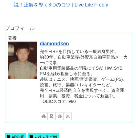
説！正解を導く3つのコツ | Live Life Freely
プロフィール
著者
diamondken
完全FIREを目指している一般独身男性。
約30年、自動車業界/外資系自動車部品メーカ
ーに従事。
自動車用電装部品の開発にてSW, HW, SYS,
PMを経験/担当し今に至る。
趣味はテニス、映画/音楽鑑賞、ゲーム(PS)、
読書、旅行、楽器/エレキギターなど。
完全FIRE/経済的自立を実現すべく、資産運
用、副業、投資、税金について勉強中。
TOEICスコア: 960
English
Live Life Free