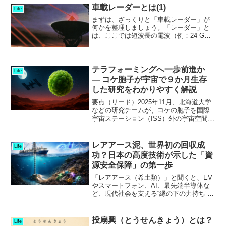
車載レーダーとは(1)
Life
まずは、ざっくりと「車載レーダー」が
何かを整理しましょう。「レーダー」と
は、ここでは短波長の電波（例：24 GHz
帯、77 GHz帯）を使って、対象物に電波
を照射し、その反射波で「対象物までの
距離／方向／速度」を検知するセンサで
す。「車載レ...
テラフォーミングへ一歩前進か
Life
— コケ胞子が宇宙で９か月生存
した研究をわかりやすく解説
要点（リード）2025年11月、北海道大学
などの研究チームが、コケの胞子を国際
宇宙ステーション（ISS）外の宇宙空間に
約9か月間さらした結果、回収後に約86％
が発芽・成長できたと報告しました。極
端な紫外線や温度変動、真空という過酷
レアアース泥、世界初の回収成
Life
な条件でも...
功？日本の高度技術が示した「資
源安全保障」の第一歩
「レアアース（希土類）」と聞くと、EV
やスマートフォン、AI、最先端半導体な
ど、現代社会を支える“縁の下の力持ち”を
思い浮かべる人も多いでしょう。そのレ
アアースを、「日本近海の深海6000mか
ら回収することに、世界で初めて成功し
投扇興（とうせんきょう）とは？
Life
た」そんなニ...