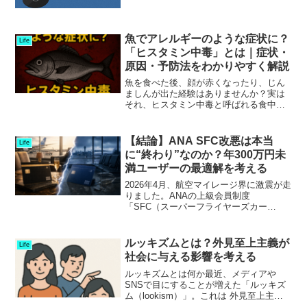
クリプションサー...
魚でアレルギーのような症状に？
Life
「ヒスタミン中毒」とは｜症状・
原因・予防法をわかりやすく解説
魚を食べた後、顔が赤くなったり、じん
ましんが出た経験はありませんか？実は
それ、ヒスタミン中毒と呼ばれる食中毒
の可能性があります。ヒスタミン中毒
は、魚やその加工品で発生しやすく、ア
レルギーのような症状を引き起こしま
【結論】ANA SFC改悪は本当
Life
す。この記事では、ヒスタミン...
に“終わり”なのか？年300万円未
満ユーザーの最適解を考える
2026年4月、航空マイレージ界に激震が走
りました。ANAの上級会員制度
「SFC（スーパーフライヤーズカー
ド）」が大きく改定され、ラウンジ利用
に“年間300万円決済”という条件が追加さ
れたのです。👉 これは単なる改定ではあ
ルッキズムとは？外見至上主義が
Life
りません。「持って...
社会に与える影響を考える
ルッキズムとは何か最近、メディアや
SNSで目にすることが増えた「ルッキズ
ム（lookism）」。これは 外見至上主
義、つまり「人を外見で評価する価値観