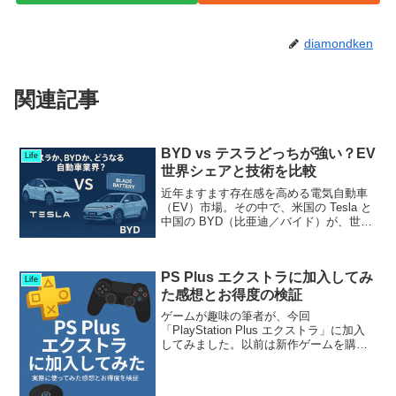
diamondken
関連記事
BYD vs テスラどっちが強い？EV
Life
世界シェアと技術を比較
近年ますます存在感を高める電気自動車
（EV）市場。その中で、米国の Tesla と
中国の BYD（比亜迪／バイド）が、世界
の自動車業界の“今後”を左右する二大プレ
ーヤーとして注目を集めています。今回
は「テスラか、BYDか」というテーマ
PS Plus エクストラに加入してみ
で、そ...
Life
た感想とお得度の検証
ゲームが趣味の筆者が、今回
「PlayStation Plus エクストラ」に加入
してみました。以前は新作ゲームを購入
してクリア後にフリマアプリで売却、次
の作品を購入するというサイクルでゲー
ムを楽しんでいましたが、今回はサブス