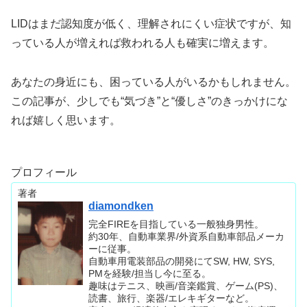
LIDはまだ認知度が低く、理解されにくい症状ですが、知
っている人が増えれば救われる人も確実に増えます。
あなたの身近にも、困っている人がいるかもしれません。
この記事が、少しでも“気づき”と“優しさ”のきっかけにな
れば嬉しく思います。
プロフィール
著者
diamondken
完全FIREを目指している一般独身男性。
約30年、自動車業界/外資系自動車部品メーカ
ーに従事。
自動車用電装部品の開発にてSW, HW, SYS,
PMを経験/担当し今に至る。
趣味はテニス、映画/音楽鑑賞、ゲーム(PS)、
読書、旅行、楽器/エレキギターなど。