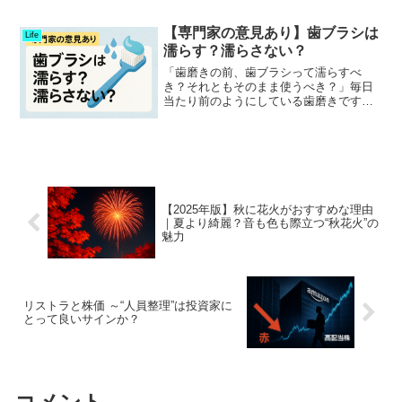
や行動様式」のことを指します。語源は
英語の look（外見）+ ism（主義） から
【専門家の意見あり】歯ブラシは
Life
生まれ...
濡らす？濡らさない？
「歯磨きの前、歯ブラシって濡らすべ
き？それともそのまま使うべき？」毎日
当たり前のようにしている歯磨きです
が、ふと気になるこの疑問。SNSでも
「濡らす派」「濡らさない派」で意見が
分かれていて、私もずっと気になってい
ました。今回は、歯科衛生士の...
【2025年版】秋に花火がおすすめな理由
｜夏より綺麗？音も色も際立つ“秋花火”の
魅力
リストラと株価 ～“人員整理”は投資家に
とって良いサインか？