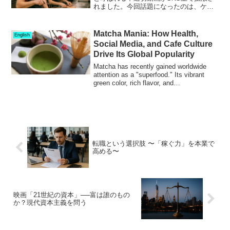
れました。今回話題になったのは、ケン
タッキー・フライド・チキン田園調布店
で撮影されたとみられる動画。映像で
は、人気商品の「ツイスター」の生地を
Matcha Mania: How Health,
English
フリスビーのように...
Social Media, and Cafe Culture
Drive Its Global Popularity
Matcha has recently gained worldwide
attention as a "superfood." Its vibrant
green color, rich flavor, and
compatibility...
転職という選択肢 〜「稼ぐ力」を本業で
高める〜
映画「21世紀の資本」──富は誰のもの
か？現代資本主義を問う