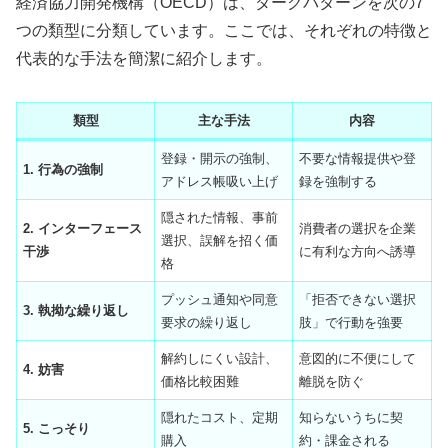
経済協力開発機構（OECD）は、ダークパターンを次の7
つの類型に分類しています。ここでは、それぞれの特徴と
代表的な手法を簡潔に紹介します。
類型
主な手法
内容
登録・開示の強制、
不要な情報提供や登
1. 行為の強制
アドレス帳吸い上げ
録を強制する
隠された情報、事前
2. インターフェース
消費者の選択を企業
選択、誤解を招く価
干渉
に有利な方向へ誘導
格
プッシュ通知や同意
「拒否できない選択
3. 執拗な繰り返し
要求の繰り返し
肢」で行動を強要
解約しにくい設計、
意図的に不便にして
4. 妨害
価格比較困難
離脱を防ぐ
隠れたコスト、定期
知らないうちに契
5. こっそり
購入
約・課金される