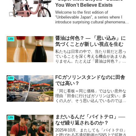
You Won’t Believe Exists
Welcome to the first edition of
“Unbelievable Japan”, a series where I
introduce surprising cultural phenomena
that you’...
醤油は何色？ ― 「思い込み」に
Life
気づくことが新しい視点を生む
私たちは日常の中で、当たり前だと思っ
ていることを深く考える機会があまりあ
りません。たとえば「醤油は何色？」と
聞かれたら、あなたはどう答えるでしょ
うか。小学生たちが見つけた「色の違
い」夏休みのある日、東京・日本科学未
FCガソリンスタンドなのに田舎
Life
来館に集まった小学生たちに...
では高い？
「同じ看板＝同じ価格」ではない意外な
理由「田舎に行けばガソリンは安い」多
くの人が、そう思い込んでいるのではな
いでしょうか。しかし実際には、郊外や
地方のほうが都市部よりガソリン価格が
高いケースも珍しくありません。筆者自
まだいるんだ「バイトテロ」──
Life
身も先日、郊外へドライブ...
なぜ繰り返されるのか？
2025年10月、またしても「バイトテロ」
と呼ばれる不適切動画がSNS上で拡散さ