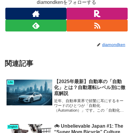
diamondkenをフォローする
diamondken
関連記事
【2025年最新】自動車の「自動
Life
化」とは？自動運転レベル別に徹
底解説
近年、自動車業界で頻繁に耳にするキー
ワードのひとつが「自動化
（Automation）」です。この「自動化」
は、CASE（Connected／Automated／
Shared／Electric）の中の“A”にあたる要
素であり、自動車の未来を左...
🚲 Unbelievable Japan #1: The
English
“Super Mom Bicycle” Culture