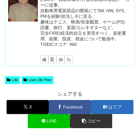
ーに従事。
自動車用電装部品の開発にてSW, HW, SYS,
PMを経験/担当し今に至る。
趣味はテニス、映画/音楽鑑賞、ゲーム(PS)、
読書、旅行、楽器/エレキギターなど。
完全FIRE/経済的自立を実現すべく、資産運
用、副業、投資、税金について勉強中。
TOEICスコア: 960
Life
Live Life Free
シェアする
X
Facebook
はてブ
LINE
コピー