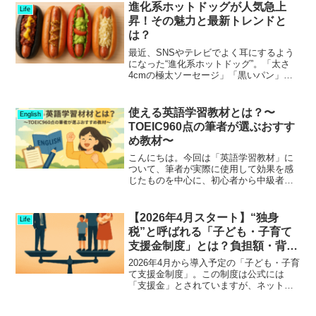
進化系ホットドッグが人気急上
Life
昇！その魅力と最新トレンドと
は？
最近、SNSやテレビでよく耳にするよう
になった“進化系ホットドッグ”。「太さ
4cmの極太ソーセージ」「黒いパン」
「和の食材」など、これまでの常識を覆
すホットドッグが各地で話題を集めてい
ます。実際、食べログの調査ではホット
使える英語学習教材とは？〜
English
ドッグ専門店は202...
TOEIC960点の筆者が選ぶおすす
め教材〜
こんにちは。今回は「英語学習教材」に
ついて、筆者が実際に使用して効果を感
じたものを中心に、初心者から中級者ま
でにおすすめできる教材をご紹介しま
す。英語学習にはさまざまなアプローチ
がありますが、どの教材を選ぶかは学習
【2026年4月スタート】“独身
Life
の継続や成果に大きく影響し...
税”と呼ばれる「子ども・子育て
支援金制度」とは？負担額・背
景・問題点をわかりやすく解説
2026年4月から導入予定の「子ども・子育
て支援金制度」。この制度は公式には
「支援金」とされていますが、ネット上
では「独身税」という呼び名で大きな議
論を呼んでいます。この記事では、その