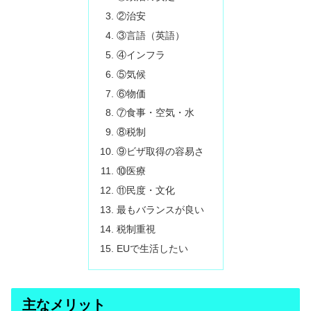
②治安
③言語（英語）
④インフラ
⑤気候
⑥物価
⑦食事・空気・水
⑧税制
⑨ビザ取得の容易さ
⑩医療
⑪民度・文化
最もバランスが良い
税制重視
EUで生活したい
主なメリット