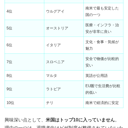
南米で最も安定した
4位
ウルグアイ
国の一つ
医療・インフラ・治
5位
オーストリア
安が非常に良い
文化・食事・気候が
6位
イタリア
魅力
安全で物価が比較的
7位
スロベニア
安い
8位
マルタ
英語が公用語
EU圏で生活費が比較
9位
ラトビア
的低い
10位
チリ
南米で経済的に安定
興味深い点として、
米国はトップ10に入っていません
。
理由の一つは、退職者向けビザ制度が整備されていないた