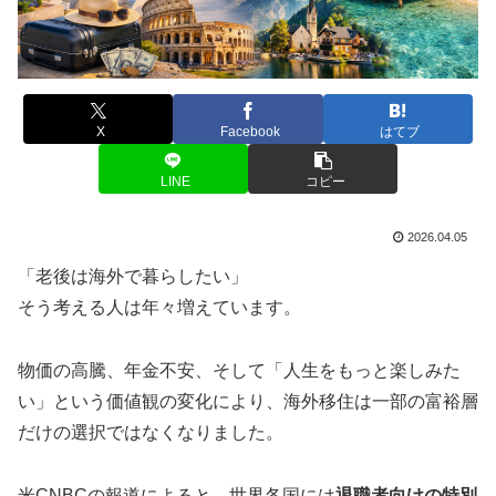
X
Facebook
はてブ
LINE
コピー
2026.04.05
「老後は海外で暮らしたい」
そう考える人は年々増えています。
物価の高騰、年金不安、そして「人生をもっと楽しみた
い」という価値観の変化により、海外移住は一部の富裕層
だけの選択ではなくなりました。
米CNBCの報道によると、世界各国には
退職者向けの特別