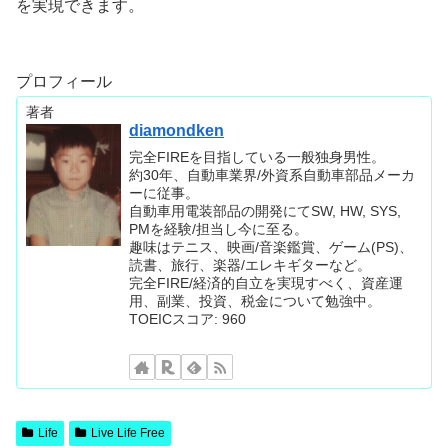
を実現できます。
プロフィール
著者
diamondken
完全FIREを目指している一般独身男性。
約30年、自動車業界/外資系自動車部品メーカ
ーに従事。
自動車用電装部品の開発にてSW, HW, SYS,
PMを経験/担当し今に至る。
趣味はテニス、映画/音楽鑑賞、ゲーム(PS)、
読書、旅行、楽器/エレキギターなど。
完全FIRE/経済的自立を実現すべく、資産運
用、副業、投資、税金について勉強中。
TOEICスコア: 960
Life
Live Life Free