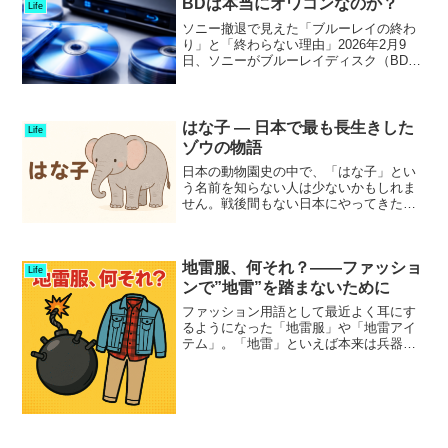
BDは本当にオワコンなのか？
Life
ソニー撤退で見えた「ブルーレイの終わ
り」と「終わらない理由」2026年2月9
日、ソニーがブルーレイディスク（BD）
レコーダーの出荷完了を正式に発表しま
した。かつてBD規格を主導し、家庭用
BDレコーダーの歴史を切り開いてきたソ
ニーの撤退は、多...
はな子 ― 日本で最も長生きした
Life
ゾウの物語
日本の動物園史の中で、「はな子」とい
う名前を知らない人は少ないかもしれま
せん。戦後間もない日本にやってきたア
ジアゾウのはな子は、2016年に亡くなる
までの69年間、上野動物園と井の頭自然
文化園で多くの人々に愛され続けまし
地雷服、何それ？――ファッショ
た。しかし、その生涯...
Life
ンで”地雷”を踏まないために
ファッション用語として最近よく耳にす
るようになった「地雷服」や「地雷アイ
テム」。「地雷」といえば本来は兵器や
危険物を意味しますが、若者の間ではち
ょっと違った意味で使われています。こ
の記事では、地雷服とは何か、なぜそう
呼ばれるのか、そしてどう...