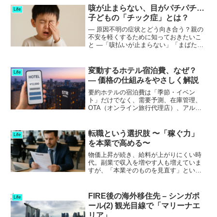
近年は「採算が合わない」「放置パネル
咳が止まらない、目がパチパチ…
Life
問題」「環境破壊...
子どもの「チック症」とは？
― 原因不明の症状とどう向き合う？親の
不安を軽くするために知っておきたいこ
と ―「咳払いが止まらない」「まばたき
が異常に多い」「突然声が出る」幼児～
小学生くらいの子どもに見られるこれら
の行動は、“癖”ではなく「チック症（チッ
変動するホテル宿泊費、なぜ？
Life
ク障害）」の可能...
— 価格の仕組みをやさしく解説
要約ホテルの宿泊費は「季節・イベン
ト」だけでなく、需要予測、在庫管理、
OTA（オンライン旅行代理店）、アルゴ
リズム、為替、政治リスクなど多数の要
因で変動します。ビジネス観点と旅行者
視点の両方から、料金変動の仕組みと賢
転職という選択肢 〜「稼ぐ力」
Life
い予約方法を解説します。...
を本業で高める〜
物価上昇が続き、給料が上がりにくい時
代。副業で収入を増やす人も増えていま
すが、「本業そのものを見直す」という
選択肢もあります。今回は、**「転職と
いう選択肢」**について、現代の働き方
や市場動向を踏まえて考えてみましょ
FIRE後の海外移住先 – シンガポ
Life
う。終身雇用の崩壊と停...
ール(2) 観光目線で「マリーナエ
リア」