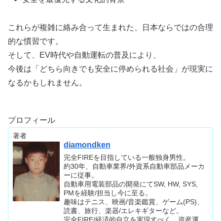
これらが複雑に絡み合って生まれた、日本ならではの合理
的な慣習です。
そして、EV時代や自動運転の普及により、
今後は「どちら向きでも安全に停められる社会」が現実に
なるかもしれません。
プロフィール
著者
diamondken
完全FIREを目指している一般独身男性。
約30年、自動車業界/外資系自動車部品メーカ
ーに従事。
自動車用電装部品の開発にてSW, HW, SYS,
PMを経験/担当し今に至る。
趣味はテニス、映画/音楽鑑賞、ゲーム(PS)、
読書、旅行、楽器/エレキギターなど。
完全FIRE/経済的自立を実現すべく、資産運