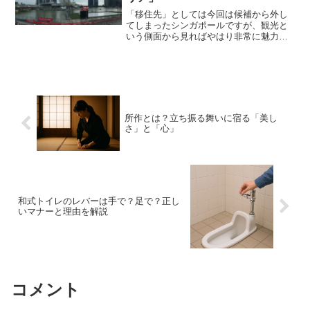
「移住先」としては今回は候補から外し
てしまったシンガポールですが、観光と
いう側面から見ればやはり非常に魅力的
な国です。今回はその中でも、観光先と
して特に注目したい“マリーナエリア”につ
いて、最新情報を踏まえてご紹介しま
す。 シンガポール共和...
所作とは？立ち振る舞いに宿る「美し
さ」と「心」
和式トイレのレバーは手で？足で？正し
いマナーと理由を解説
コメント