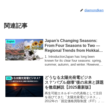
diamondken
関連記事
Japan’s Changing Seasons:
English
From Four Seasons to Two —
Regional Trends from Hokkaido
to Kyushu
1. IntroductionJapan has long been
known for its clear four seasons: spring,
summer, autumn, and winter. However,
due to...
どうなる太陽光発電ビジネ
Life
ス？“バブル崩壊”後の未来と課題
を徹底解説【2025最新版】
再生可能エネルギーの代表格として注目
を浴びてきた「太陽光発電ビジネス」。
2012年の「固定価格買取制度（FIT）」開
始以降、多くの企業や個人投資家が参入
し、空前のブームとなりました。しかし