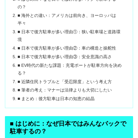
の？
■ 海外との違い：アメリカは前向き、ヨーロッパは
半々
■ 日本で後方駐車が多い理由①：狭い駐車場と道路環
境
■ 日本で後方駐車が多い理由②：車の構造と操舵性
■ 日本で後方駐車が多い理由③：安全意識の高さ
■ EV時代の新たな課題：充電ポートが駐車方向を決め
る？
■ 近隣住民トラブルと「受忍限度」という考え方
■ 筆者の考え：マナーは法律よりも大切にしたい
■ まとめ：後方駐車は日本の知恵の結晶
■ はじめに：なぜ日本ではみんなバックで
駐車するの？