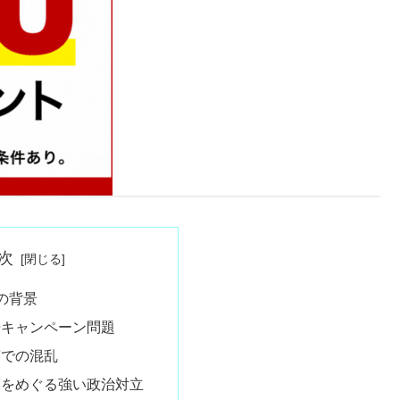
次
の背景
告キャンペーン問題
言での混乱
策をめぐる強い政治対立