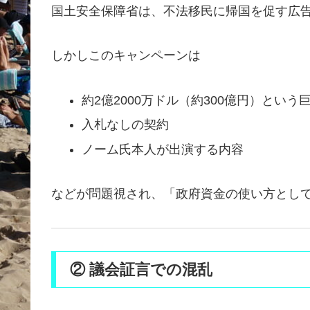
国土安全保障省は、不法移民に帰国を促す広
しかしこのキャンペーンは
約2億2000万ドル（約300億円）という
入札なしの契約
ノーム氏本人が出演する内容
などが問題視され、「政府資金の使い方とし
② 議会証言での混乱