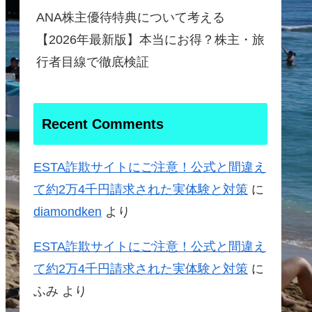
ANA株主優待特典について考える
【2026年最新版】本当にお得？株主・旅
行者目線で徹底検証
Recent Comments
ESTA詐欺サイトにご注意！公式と間違え
て約2万4千円請求された実体験と対策
に
diamondken
より
ESTA詐欺サイトにご注意！公式と間違え
て約2万4千円請求された実体験と対策
に
ふみ
より