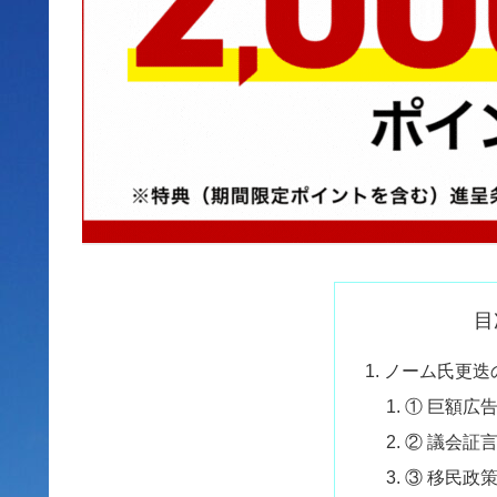
目
ノーム氏更迭
① 巨額広
② 議会証
③ 移民政