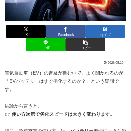
X
Facebook
はてブ
LINE
コピー
2026.05.10
電気自動車（EV）の普及が進む中で、よく聞かれるのが
「EVバッテリーはすぐ劣化するのか？」という疑問で
す。
結論から言うと、
👉
使い方次第で劣化スピードは大きく変わります。
特に「急速充電の使い方」は、バッテリー寿命に大きな影