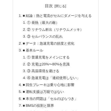
目次
■ 結論：熱と電流がセルにダメージを与える
① 発熱（最大の敵）
② リチウム析出（リチウムメッキ）
③ セルバランスの乱れ
■ データ：急速充電の頻度と劣化
■ 基本ルール
① 普通充電をメインにする
② 充電は20%〜80%を意識
③ 高温環境を避ける
④ 急速充電は「連続使用しない」
■ 回生ブレーキは乗り心地に影響
■ 運転支援は万能ではない
■ 本当の問題は「セルのばらつき」
■ BMSの役割と限界