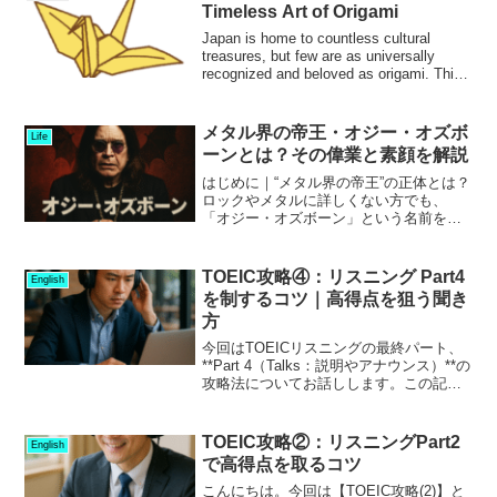
事情に合わせた「アイ...
Timeless Art of Origami
Japan is home to countless cultural
treasures, but few are as universally
recognized and beloved as origami. This
tradit...
メタル界の帝王・オジー・オズボ
Life
ーンとは？その偉業と素顔を解説
はじめに｜“メタル界の帝王”の正体とは？
ロックやメタルに詳しくない方でも、
「オジー・オズボーン」という名前を一
度は耳にしたことがあるのではないでし
ょうか？彼は“メタル界の帝王”と称され、
50年以上にわたり世界の音楽シーンに大
TOEIC攻略④：リスニング Part4
English
きな影響を与えて...
を制するコツ｜高得点を狙う聞き
方
今回はTOEICリスニングの最終パート、
**Part 4（Talks：説明やアナウンス）**の
攻略法についてお話しします。この記事
を読むことで、TOEICリスニングPart4の
問題形式や、正答率を上げるための実践
的なコツをつかんでいただける...
TOEIC攻略②：リスニングPart2
English
で高得点を取るコツ
こんにちは。今回は【TOEIC攻略(2)】と