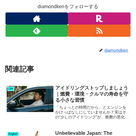
diamondkenをフォローする
diamondken
関連記事
アイドリングストップしましょう
Life
｜燃費・環境・クルマの寿命を守
る小さな習慣
「ちょっとの時間だから」とエンジンを
かけっぱなしにしていませんか？実はそ
の“少しのアイドリング”が、燃費の悪化・
環境負荷・エンジンの寿命短縮につなが
っているかもしれません。今回は、アイ
ドリングの正しい知識と、現代のクルマ
Unbelievable Japan: The
English