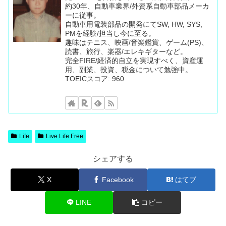
約30年、自動車業界/外資系自動車部品メーカ
ーに従事。
自動車用電装部品の開発にてSW, HW, SYS,
PMを経験/担当し今に至る。
趣味はテニス、映画/音楽鑑賞、ゲーム(PS)、
読書、旅行、楽器/エレキギターなど。
完全FIRE/経済的自立を実現すべく、資産運
用、副業、投資、税金について勉強中。
TOEICスコア: 960
Life
Live Life Free
シェアする
X
Facebook
はてブ
LINE
コピー