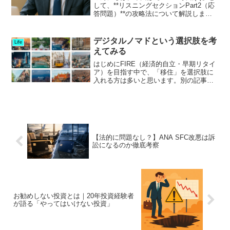
して、**リスニングセクションPart2（応
答問題）**の攻略法について解説しま
す。このパートは短い質問や発言に対し
て、最も自然な応答を選ぶ形式です。シ
ンプルに見えて、実はスコアを大きく左
デジタルノマドという選択肢を考
Life
右する重...
えてみる
はじめにFIRE（経済的自立・早期リタイ
ア）を目指す中で、「移住」を選択肢に
入れる方は多いと思います。別の記事で
はFIRE後の海外移住地について触れまし
たが、今回は “デジタルノマド” として活
動する視点で、移住先・滞在先を考える
という選択...
【法的に問題なし？】ANA SFC改悪は訴
訟になるのか徹底考察
お勧めしない投資とは｜20年投資経験者
が語る「やってはいけない投資」