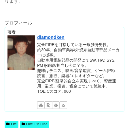
ります。
プロフィール
著者
diamondken
完全FIREを目指している一般独身男性。
約30年、自動車業界/外資系自動車部品メーカ
ーに従事。
自動車用電装部品の開発にてSW, HW, SYS,
PMを経験/担当し今に至る。
趣味はテニス、映画/音楽鑑賞、ゲーム(PS)、
読書、旅行、楽器/エレキギターなど。
完全FIRE/経済的自立を実現すべく、資産運
用、副業、投資、税金について勉強中。
TOEICスコア: 960
Life
Live Life Free