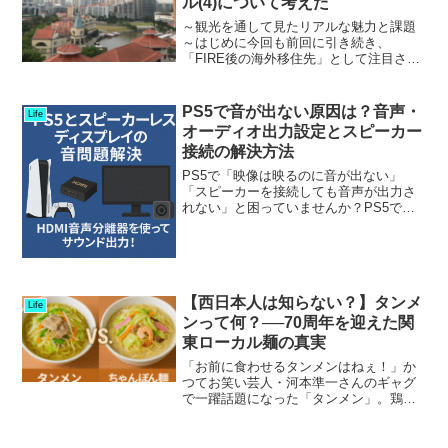
ル(4)について考えた
～観光を通して見たリアルな魅力と課題
～はじめに今回も前回に引き続き、
「FIRE後の海外移住先」として注目され
るシンガポールについて、観光の面から
感じたリアルな印象をお伝えしたいと思
います。シンガポールは経済的に安定
PS5で音が出ない原因は？音声・
Life
し、治安も非常に良く、英語...
オーディオ出力設定とスピーカー
接続の解決方法
PS5で「映像は映るのに音が出ない」
「スピーカーを接続しても音声が出力さ
れない」と困っていませんか？PS5で音
が出ない場合、音声出力設定やHDMI接
続、モニターの仕様など複数の原因が考
えられます。私自身、PS5（CFI-
2000A01）をス...
【西日本人は知らない？】タンメ
Life
ンって何？──70周年を迎えた関
東ローカル麺の真実
「お前に食わせるタンメンはねぇ！」か
つてお笑い芸人・河本準一さんのギャグ
で一躍話題になった「タンメン」。鶏が
らベースの塩スープに、豚肉と野菜の炒
め物をたっぷり乗せたこの麺料理。実は
2025年、誕生から70年を迎えました。し