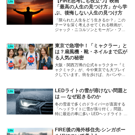
【FIRE思考にも役立つ】映画
Life
「最高の人生の見つけ方」から学
ぶ、後悔しない人生の見つけ方
「限られた人生をどう生きるか？」この
テーマを深く考えさせてくれる映画が、
ジャック・ニコルソンとモーガン・フリ
ーマン主演の**『最高の人生の見つけ方
（原題：The Bucket List）』**です。本
作は、単なる感動映画ではなく、
東京で急増中！「ミャクラー」と
Life
FIRE（...
は？扇風機・靴・ネイルまで広が
る人気の秘密
大阪・関西万博の公式キャラクター『ミ
ャクミャク』が、今や東京でも大ブレイ
クしています。街を歩けば、カバンや
靴、さらにはネイルまで、ミャクミャク
モチーフのアイテムを身につけた人々が
あちこちに。こうしたファンは「ミャク
LEDライトの雪が溶けない問題と
Life
ラー」と呼ばれ、SNSでも...
は — なぜ起きるのか
冬の雪道で多くのドライバーが直面する
「ヘッドライトに雪が張り付く」問題。
特に最近の車に多い LEDヘッドライト で
は、この問題が起きやすくなります。な
ぜなら：LEDは省電力・高効率だが、そ
の分「光に変わる電力」が多く、「熱」
FIRE後の海外移住先-シンガポー
Life
として逃げる余剰...