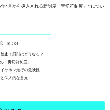
26年4月から導入される新制度「青切符制度」**につい
次
は禁止！罰則はどうなる？
からの「青切符制度」
・イヤホン走行の危険性
景と個人的な意見