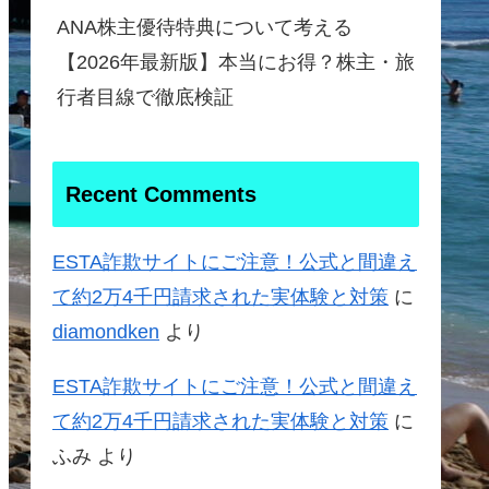
ANA株主優待特典について考える
【2026年最新版】本当にお得？株主・旅
行者目線で徹底検証
Recent Comments
ESTA詐欺サイトにご注意！公式と間違え
て約2万4千円請求された実体験と対策
に
diamondken
より
ESTA詐欺サイトにご注意！公式と間違え
て約2万4千円請求された実体験と対策
に
ふみ
より