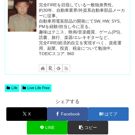
完全FIREを目指している一般独身男性。
約30年、自動車業界/外資系自動車部品メーカ
ーに従事。
自動車用電装部品の開発にてSW, HW, SYS,
PMを経験/担当し今に至る。
趣味はテニス、映画/音楽鑑賞、ゲーム(PS)、
読書、旅行、楽器/エレキギターなど。
完全FIRE/経済的自立を実現すべく、資産運
用、副業、投資、税金について勉強中。
TOEICスコア: 960
Life
Live Life Free
シェアする
X
Facebook
はてブ
LINE
コピー