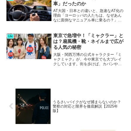
事に登頂できたこ...
車」だったのか
AT大国・日本との違いと、急速なAT化の
理由「ヨーロッパの人たちは、なぜあん
なに面倒なマニュアル車に乗るの？」海
外旅行や駐在経験のある人なら、一度は
疑問に思ったことがあるかもしれませ
ん。日本では新車の98％以上がAT（オー
東京で急増中！「ミャクラー」と
Life
トマ）と言われるほ...
は？扇風機・靴・ネイルまで広が
る人気の秘密
大阪・関西万博の公式キャラクター『ミ
ャクミャク』が、今や東京でも大ブレイ
クしています。街を歩けば、カバンや
靴、さらにはネイルまで、ミャクミャク
モチーフのアイテムを身につけた人々が
あちこちに。こうしたファンは「ミャク
ラー」と呼ばれ、SNSでも...
うるさいバイクがなぜ捕まらないのか？
警察の対応と限界を徹底解説【2025年
版】