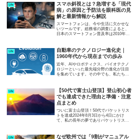
ウンジ利用不可スターアライアンス・ゴ
スマホ斜視とは？急増する「現代
Life
ールド喪...
病」の原因と予防法を眼科医の見
解と最新情報から解説
スマートフォンは、今や生活に欠かせな
いツールです。総務省の調査によると、
日本のスマートフォン普及率は2010年の
約4％から、2024年には97％に達し、
2025年には98％近くになると予測されて
います。しかし、その便利さの裏で、新
自動車のテクノロジー進化史｜
Life
たな健康リ...
1960年代から現在までの歩み
近年、AIやロボティクス、バイオテクノ
ロジーといった最先端分野の進化が注目
を集めています。その中でも、私たちの
生活に直結している「自動車テクノロジ
ー」の進化は特に興味深いテーマです。
1907年に日本初のガソリン自動車が誕生
【50代で富士山登頂】登山初心者
Life
してから100年以...
でも達成できた理由と準備・注意
点まとめ
ついに富士山登頂！50代でバケットリス
トを達成2024年8月3日から4日にかけ
て、私の長年の夢でありバケットリスト
のひとつでもあった「富士山登頂」を達
成しました。まず、50代での挑戦という
ことで体力的な不安もありましたが、無
なぜ欧州では「9割がマニュアル
Life