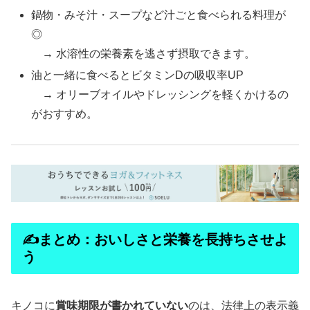
鍋物・みそ汁・スープなど汁ごと食べられる料理が
◎
→ 水溶性の栄養素を逃さず摂取できます。
油と一緒に食べるとビタミンDの吸収率UP
→ オリーブオイルやドレッシングを軽くかけるの
がおすすめ。
✍️まとめ：おいしさと栄養を長持ちさせよ
う
キノコに
賞味期限が書かれていない
のは、法律上の表示義