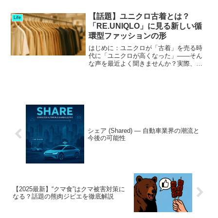
います。特に最新の研究では、同じ歩数
でも、“短時間を何度も歩く”より、“10〜
【話題】ユニクロ古着とは？
Life
15分以上の...
「RE.UNIQLO」に見る新しい循
環型ファッションの形
はじめに：ユニクロが「古着」を売る時
代に「ユニクロが高くなった」――そん
な声を最近よく聞きませんか？実際、ベ
ーシックなTシャツやダウンジャケットも
数年前より値上がりし、以前のように“気
軽に買える服”というイメージが薄れつつ
あります。そんな中...
シェア (Shared) — 自動車業界の潮流と
今後の可能性
【2025最新】“クマ食”はクマ被害対策に
なる？話題の熊肉ジビエを徹底解説