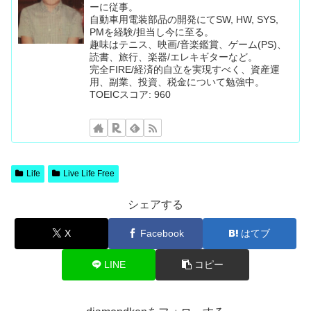
ーに従事。
自動車用電装部品の開発にてSW, HW, SYS,
PMを経験/担当し今に至る。
趣味はテニス、映画/音楽鑑賞、ゲーム(PS)、
読書、旅行、楽器/エレキギターなど。
完全FIRE/経済的自立を実現すべく、資産運
用、副業、投資、税金について勉強中。
TOEICスコア: 960
Life
Live Life Free
シェアする
X
Facebook
はてブ
LINE
コピー