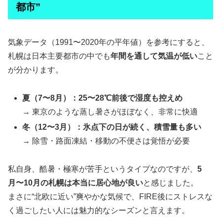
都市”
気象データ（1991〜2020年の平年値）を参考にすると、
札幌は日本主要都市の中でも
年間を通して気温が低い
こと
が分かります。
夏（7〜8月）：25〜28℃前後で湿度も控えめ
→ 東京のような蒸し暑さがほぼなく、非常に快適
冬（12〜3月）：氷点下の日が続く、積雪量も多い
→ 除雪・路面凍結・移動の不便さは覚悟が必要
私自身、酷暑・極寒が苦手というタイプなのですが、
5
月〜10月の札幌は本当に居心地が良い
と感じました。
まさに“北欧に近い”爽やかな気候で、FIRE後にストレスな
く過ごしたい人には魅力的なシーズンと言えます。