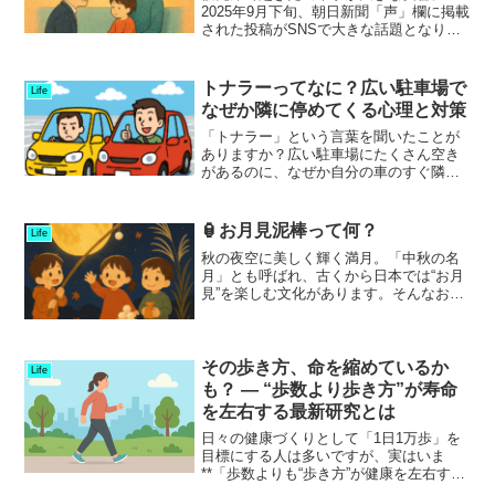
2025年9月下旬、朝日新聞「声」欄に掲載
された投稿がSNSで大きな話題となりま
した。X（旧ツイッター）では10万件以
上の「いいね」がつき、多くの共感や議
論を呼びました。投稿のタイトルは 「優
トナラーってなに？広い駐車場で
Life
先席 勇気出し...
なぜか隣に停めてくる心理と対策
「トナラー」という言葉を聞いたことが
ありますか？広い駐車場にたくさん空き
があるのに、なぜか自分の車のすぐ隣に
停めてくるドライバー――。そんな行動
をする人を、インターネット上では「ト
ナラー」と呼ばれています。SNSでもた
🏮お月見泥棒って何？
Life
びたび話題になり、「あ...
秋の夜空に美しく輝く満月。「中秋の名
月」とも呼ばれ、古くから日本では“お月
見”を楽しむ文化があります。そんなお月
見の日に、「お月見泥棒～！」と子ども
たちが元気な声を上げながら街を回る
――。最初に聞くとちょっと物騒に感じ
ますが、実はこれ、昔か...
その歩き方、命を縮めているか
Life
も？ ― “歩数より歩き方”が寿命
を左右する最新研究とは
日々の健康づくりとして「1日1万歩」を
目標にする人は多いですが、実はいま
**「歩数よりも“歩き方”が健康を左右す
る」**という研究が世界中で注目されて