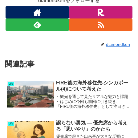
diamondkenをフォローする
diamondken
関連記事
FIRE後の海外移住先-シンガポー
Life
ル(4)について考えた
～観光を通して見たリアルな魅力と課題
～はじめに今回も前回に引き続き、
「FIRE後の海外移住先」として注目され
るシンガポールについて、観光の面から
感じたリアルな印象をお伝えしたいと思
います。シンガポールは経済的に安定
譲らない勇気 ― 優先席から考え
Life
し、治安も非常に良く、英語...
る「思いやり」のかたち
優先席で起きた出来事が大きな反響に