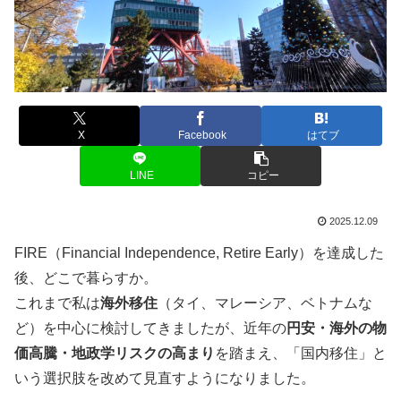
X
Facebook
はてブ
LINE
コピー
2025.12.09
FIRE（Financial Independence, Retire Early）を達成した
後、どこで暮らすか。
これまで私は
海外移住
（タイ、マレーシア、ベトナムな
ど）を中心に検討してきましたが、近年の
円安・海外の物
価高騰・地政学リスクの高まり
を踏まえ、「国内移住」と
いう選択肢を改めて見直すようになりました。