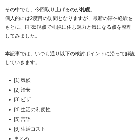
その中でも、今回取り上げるのが
札幌
。
個人的には2度目の訪問となりますが、最新の滞在経験を
もとに、FIRE視点で札幌に住む魅力と気になる点を整理
してみました。
本記事では、いつも通り以下の検討ポイントに沿って解説
していきます。
[1] 気候
[2] 治安
[3] ビザ
[4] 生活の利便性
[5] 言語
[6] 生活コスト
まとめ