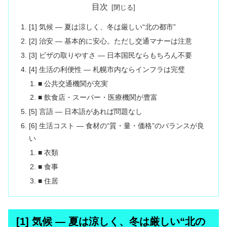
目次
[1] 気候 ― 夏は涼しく、冬は厳しい“北の都市”
[2] 治安 ― 基本的に安心。ただし交通マナーは注意
[3] ビザの取りやすさ ― 日本国民ならもちろん不要
[4] 生活の利便性 ― 札幌市内ならインフラは完璧
■ 公共交通機関が充実
■ 飲食店・スーパー・医療機関が豊富
[5] 言語 ― 日本語があれば問題なし
[6] 生活コスト ― 食材の“質・量・価格”のバランスが良
い
■ 衣類
■ 食事
■ 住居
[1] 気候 ― 夏は涼しく、冬は厳しい“北の