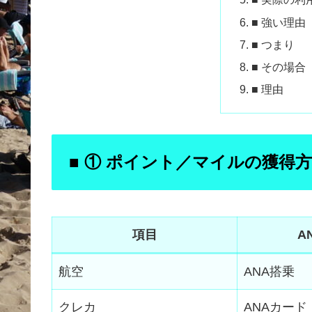
■ 強い理由
■ つまり
■ その場合
■ 理由
■ ① ポイント／マイルの獲得
項目
A
航空
ANA搭乗
クレカ
ANAカード