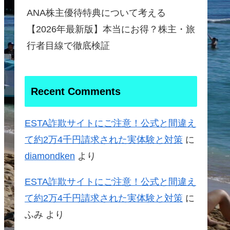
ANA株主優待特典について考える
【2026年最新版】本当にお得？株主・旅
行者目線で徹底検証
Recent Comments
ESTA詐欺サイトにご注意！公式と間違え
て約2万4千円請求された実体験と対策
に
diamondken
より
ESTA詐欺サイトにご注意！公式と間違え
て約2万4千円請求された実体験と対策
に
ふみ
より